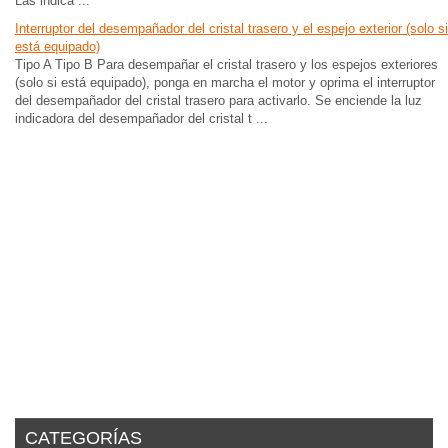
Las indica ...
Interruptor del desempañador del cristal trasero y el espejo exterior (solo si
está equipado)
Tipo A Tipo B Para desempañar el cristal trasero y los espejos exteriores
(solo si está equipado), ponga en marcha el motor y oprima el interruptor
del desempañador del cristal trasero para activarlo. Se enciende la luz
indicadora del desempañador del cristal t ...
CATEGORÍAS