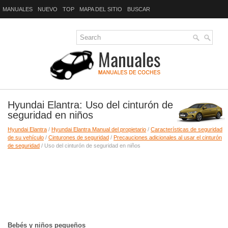
MANUALES
NUEVO
TOP
MAPA DEL SITIO
BUSCAR
Hyundai Elantra: Uso del cinturón de
seguridad en niños
Hyundai Elantra
/
Hyundai Elantra Manual del propietario
/
Características de seguridad
de su vehículo
/
Cinturones de seguridad
/
Precauciones adicionales al usar el cinturón
de seguridad
/ Uso del cinturón de seguridad en niños
Bebés y niños pequeños