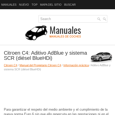
MANUALES
NUEVO
TOP
MAPA DEL SITIO
BUSCAR
Citroen C4: Aditivo AdBlue y sistema
SCR (diésel BlueHDi)
Citroen C4
/
Manual del Propietario Citroen C4
/
Información práctica
/ Aditivo AdBlue y
sistema SCR (diésel BlueHDi)
Para garantizar el respeto del medio ambiente y el cumplimiento de la
nueva norma Euro 6 sin que ello repercuta en las prestaciones ni en el