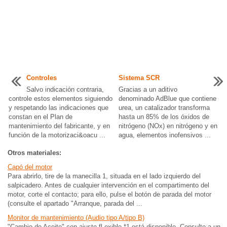
Controles
Sistema SCR
Salvo indicación contraria,
Gracias a un aditivo
controle estos elementos siguiendo
denominado AdBlue que contiene
y respetando las indicaciones que
urea, un catalizador transforma
constan en el Plan de
hasta un 85% de los óxidos de
mantenimiento del fabricante, y en
nitrógeno (NOx) en nitrógeno y en
función de la motorizaci&oacu ...
agua, elementos inofensivos ...
Otros materiales:
Capó del motor
Para abrirlo, tire de la manecilla 1, situada en el lado izquierdo del
salpicadero. Antes de cualquier intervención en el compartimento del
motor, corte el contacto; para ello, pulse el botón de parada del motor
(consulte el apartado "Arranque, parada del ...
Monitor de mantenimiento (Audio tipo A/tipo B)
"Cambio de Aceite" con ajuste fl exible *1 está disponible. Consulte a un