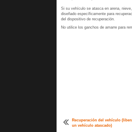
Si su vehículo se atasca en arena, nieve,
diseñado específicamente para recuperaci
del dispositivo de recuperación.
No utilice los ganchos de amarre para rem
Recuperación del vehículo (liber
un vehículo atascado)