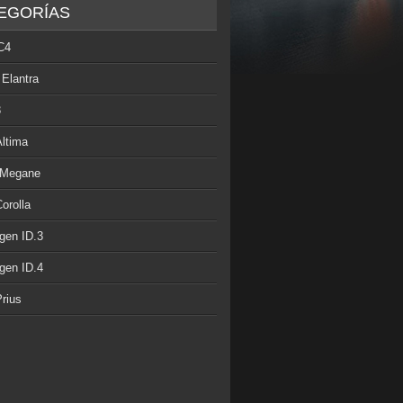
EGORÍAS
C4
 Elantra
3
Altima
 Megane
orolla
gen ID.3
gen ID.4
rius