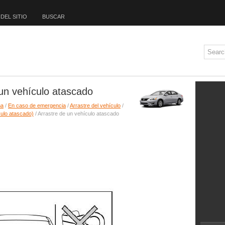
DEL SITIO
BUSCAR
 un vehículo atascado
ma
/
En caso de emergencia
/
Arrastre del vehículo
/
culo atascado)
/ Arrastre de un vehículo atascado