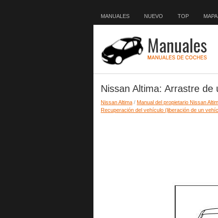
MANUALES
NUEVO
TOP
MAPA 
Nissan Altima: Arrastre de
Nissan Altima
/
Manual del propietario Nissan Alti
Recuperación del vehículo (liberación de un vehí