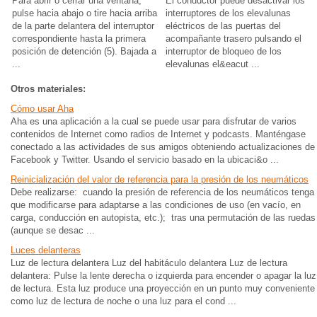
Para abrir o cerrar una ventana,
El conductor puede desactivar los
pulse hacia abajo o tire hacia arriba
interruptores de los elevalunas
de la parte delantera del interruptor
eléctricos de las puertas del
correspondiente hasta la primera
acompañante trasero pulsando el
posición de detención (5). Bajada a
interruptor de bloqueo de los
...
elevalunas el&eacut ...
Otros materiales:
Cómo usar Aha
Aha es una aplicación a la cual se puede usar para disfrutar de varios
contenidos de Internet como radios de Internet y podcasts. Manténgase
conectado a las actividades de sus amigos obteniendo actualizaciones de
Facebook y Twitter. Usando el servicio basado en la ubicaci&o ...
Reinicialización del valor de referencia para la presión de los neumáticos
Debe realizarse: cuando la presión de referencia de los neumáticos tenga
que modificarse para adaptarse a las condiciones de uso (en vacío, en
carga, conducción en autopista, etc.); tras una permutación de las ruedas
(aunque se desac ...
Luces delanteras
Luz de lectura delantera Luz del habitáculo delantera Luz de lectura
delantera: Pulse la lente derecha o izquierda para encender o apagar la luz
de lectura. Esta luz produce una proyección en un punto muy conveniente
como luz de lectura de noche o una luz para el cond ...