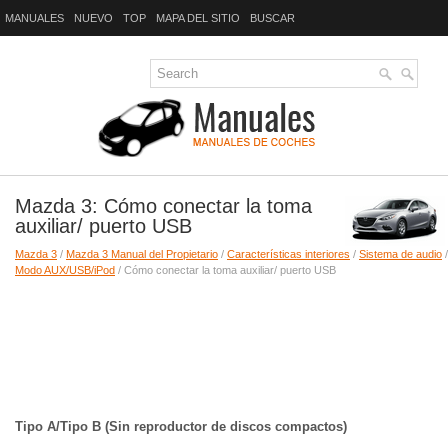
MANUALES
NUEVO
TOP
MAPA DEL SITIO
BUSCAR
Mazda 3: Cómo conectar la toma
auxiliar/ puerto USB
Mazda 3
/
Mazda 3 Manual del Propietario
/
Características interiores
/
Sistema de audio
/
Modo AUX/USB/iPod
/ Cómo conectar la toma auxiliar/ puerto USB
Tipo A/Tipo B (Sin reproductor de discos compactos)