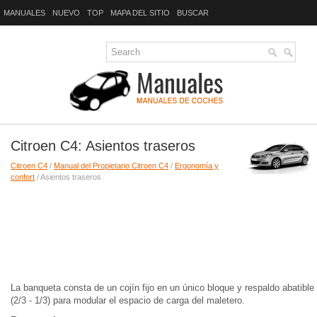
MANUALES
NUEVO
TOP
MAPA DEL SITIO
BUSCAR
Citroen C4: Asientos traseros
Citroen C4
/
Manual del Propietario Citroen C4
/
Ergonomía y
confort
/ Asientos traseros
La banqueta consta de un cojín fijo en un único bloque y respaldo abatible
(2/3 - 1/3) para modular el espacio de carga del maletero.