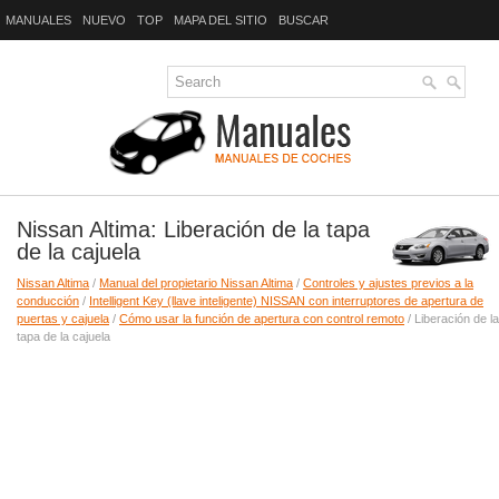
MANUALES
NUEVO
TOP
MAPA DEL SITIO
BUSCAR
Nissan Altima: Liberación de la tapa
de la cajuela
Nissan Altima
/
Manual del propietario Nissan Altima
/
Controles y ajustes previos a la
conducción
/
Intelligent Key (llave inteligente) NISSAN con interruptores de apertura de
puertas y cajuela
/
Cómo usar la función de apertura con control remoto
/ Liberación de la
tapa de la cajuela