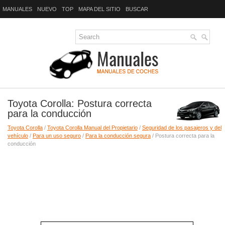
MANUALES
NUEVO
TOP
MAPA DEL SITIO
BUSCAR
Toyota Corolla: Postura correcta
para la conducción
Toyota Corolla
/
Toyota Corolla Manual del Propietario
/
Seguridad de los pasajeros y del
vehículo
/
Para un uso seguro
/
Para la conducción segura
/ Postura correcta para la
conducción