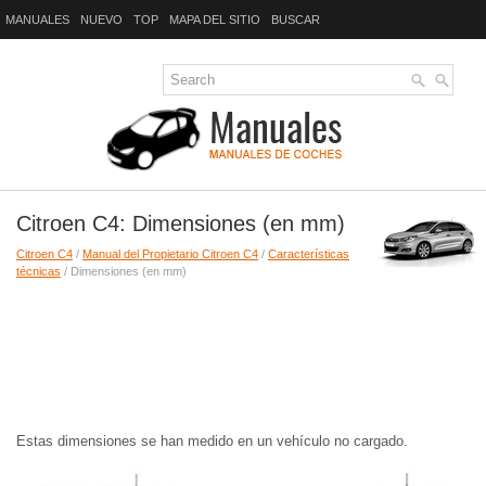
MANUALES
NUEVO
TOP
MAPA DEL SITIO
BUSCAR
Citroen C4: Dimensiones (en mm)
Citroen C4
/
Manual del Propietario Citroen C4
/
Características
técnicas
/ Dimensiones (en mm)
Estas dimensiones se han medido en un vehículo no cargado.