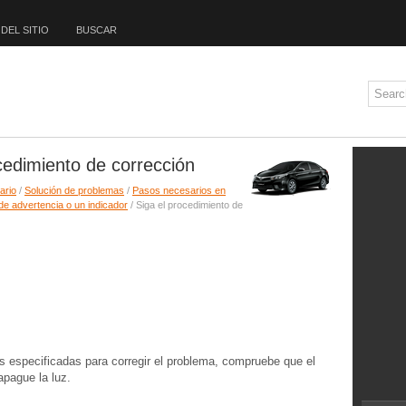
DEL SITIO
BUSCAR
ocedimiento de corrección
ario
/
Solución de problemas
/
Pasos necesarios en
de advertencia o un indicador
/ Siga el procedimiento de
 especificadas para corregir el problema, compruebe que el
pague la luz.