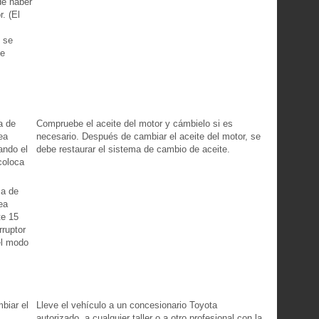
de haber
. (El
 se
de
a de
Compruebe el aceite del motor y cámbielo si es
ea
necesario. Después de cambiar el aceite del motor, se
ando el
debe restaurar el sistema de cambio de aceite.
coloca
ma de
ea
te 15
rruptor
el modo
biar el
Lleve el vehículo a un concesionario Toyota
autorizado, a cualquier taller o a otro profesional con la