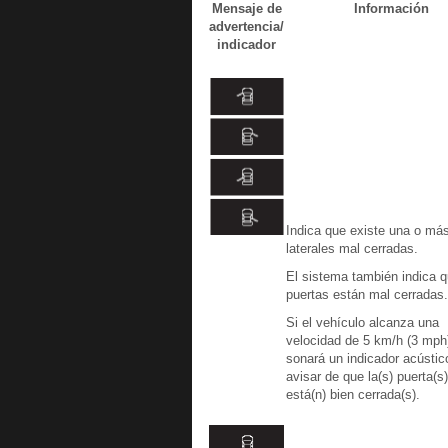
Mensaje de
Información
advertencia/
indicador
Indica que existe una o má
laterales mal cerradas.
El sistema también indica 
puertas están mal cerradas.
Si el vehículo alcanza una
velocidad de 5 km/h (3 mph
sonará un indicador acústic
avisar de que la(s) puerta(s
está(n) bien cerrada(s).