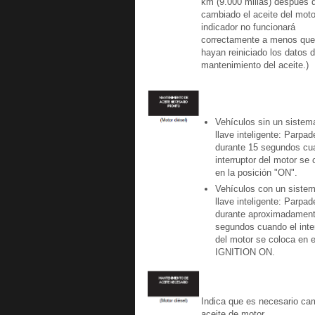
km (9.000 millas) después 
cambiado el aceite del motor
indicador no funcionará
correctamente a menos que
hayan reiniciado los datos 
mantenimiento del aceite.)
Vehículos sin un sistem
llave inteligente: Parpad
durante 15 segundos cu
interruptor del motor se 
en la posición "ON".
Vehículos con un siste
llave inteligente: Parpad
durante aproximadamen
segundos cuando el inte
del motor se coloca en 
IGNITION ON.
Indica que es necesario cam
aceite de motor.