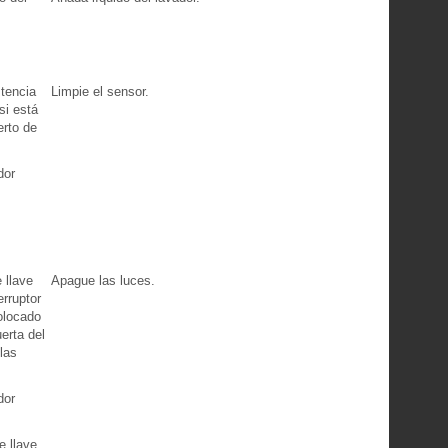
stencia
Limpie el sensor.
si está
erto de
dor
 llave
Apague las luces.
erruptor
olocado
erta del
las
dor
e llave