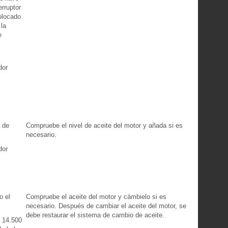
erruptor
olocado
la
e
dor
e de
Compruebe el nivel de aceite del motor y añada si es
necesario.
dor
o el
Compruebe el aceite del motor y cámbielo si es
.
necesario. Después de cambiar el aceite del motor, se
debe restaurar el sistema de cambio de aceite.
 14.500