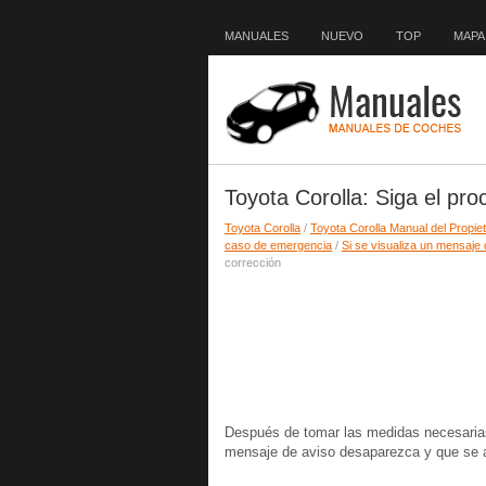
MANUALES
NUEVO
TOP
MAPA 
Toyota Corolla: Siga el pr
Toyota Corolla
/
Toyota Corolla Manual del Propiet
caso de emergencia
/
Si se visualiza un mensaje 
corrección
Después de tomar las medidas necesarias
mensaje de aviso desaparezca y que se a