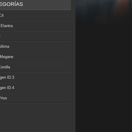
EGORÍAS
C4
 Elantra
3
Altima
 Megane
orolla
gen ID.3
gen ID.4
rius