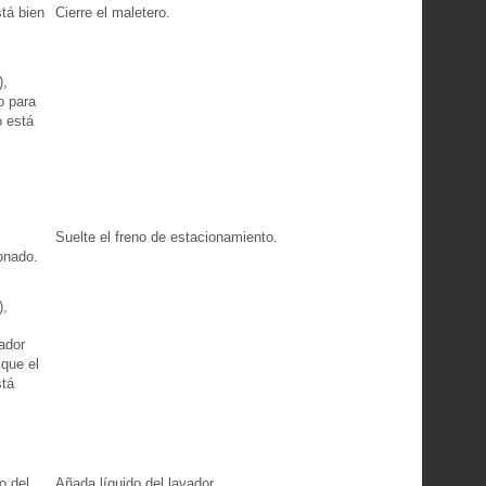
stá bien
Cierre el maletero.
),
o para
o está
Suelte el freno de estacionamiento.
onado.
),
ador
 que el
stá
o del
Añada líquido del lavador.