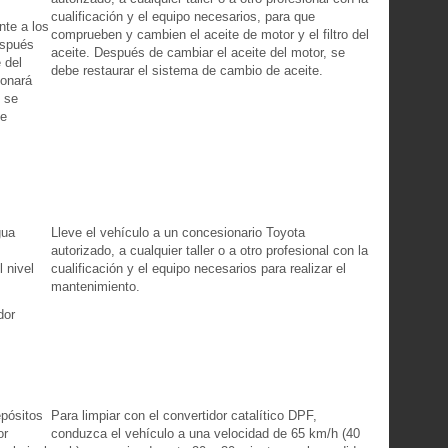
cualificación y el equipo necesarios, para que
te a los
comprueben y cambien el aceite de motor y el filtro del
espués
aceite. Después de cambiar el aceite del motor, se
 del
debe restaurar el sistema de cambio de aceite.
ionará
 se
de
gua
Lleve el vehículo a un concesionario Toyota
autorizado, a cualquier taller o a otro profesional con la
 nivel
cualificación y el equipo necesarios para realizar el
mantenimiento.
dor
epósitos
Para limpiar con el convertidor catalítico DPF,
or
conduzca el vehículo a una velocidad de 65 km/h (40