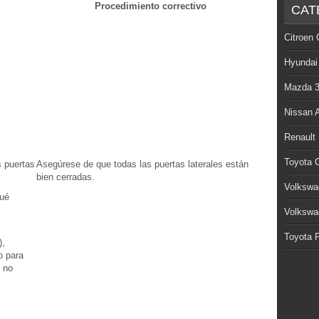
Procedimiento correctivo
CAT
Citroen 
Hyundai
Mazda 
Nissan 
Renault
Toyota C
s puertas
Asegúrese de que todas las puertas laterales están
bien cerradas.
Volkswa
qué
Volkswa
Toyota P
),
o para
) no