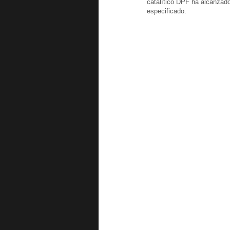
catalítico DPF ha alcanzado
especificado.