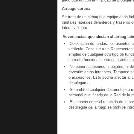
(lado puerta) con la finalidad de proteger
Airbags cortina
Se trata de un airbag que equipa cada lad
cristales laterales delanteros y traseros
lateral violento.
Advertencias que afectan al airbag late
Colocación de fundas: los asientos e
vehículo. Consulte a un Representant
empleo de cualquier otro tipo de funda
correcto funcionamiento de estos airb
No poner accesorios ni objetos, ni de
revestimientos interiores. Tampoco se
o accesorios. Esto podría afectar al c
desplegarse.
Se prohíbe cualquier desmontaje o mod
personal cualificado de la Red de la 
El espacio entre el respaldo de la ba
despliegue del airbag: se prohíbe intro