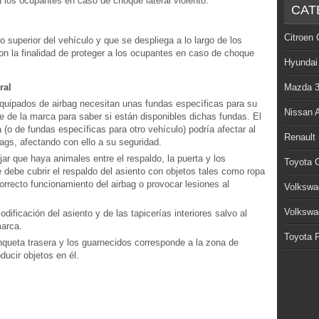
 a los ocupantes en caso de choque lateral violento.
CAT
Citroen 
o superior del vehículo y que se despliega a lo largo de los
 con la finalidad de proteger a los ocupantes en caso de choque
Hyundai
ral
Mazda 
quipados de airbag necesitan unas fundas específicas para su
Nissan 
e de la marca para saber si están disponibles dichas fundas. El
 (o de fundas específicas para otro vehículo) podría afectar al
Renault
ags, afectando con ello a su seguridad.
jar que haya animales entre el respaldo, la puerta y los
Toyota C
 debe cubrir el respaldo del asiento con objetos tales como ropa
orrecto funcionamiento del airbag o provocar lesiones al
Volkswa
Volkswa
ificación del asiento y de las tapicerías interiores salvo al
marca.
Toyota P
nqueta trasera y los guarnecidos corresponde a la zona de
ducir objetos en él.