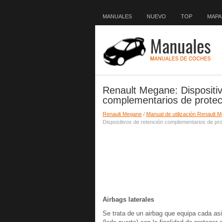
MANUALES
NUEVO
TOP
MAPA 
Renault Megane: Dispositiv
complementarios de protecc
Renault Megane
/
Manual de utilización Renault 
Dispositivos de retención complementarios de prot
Airbags laterales
Se trata de un airbag que equipa cada asi