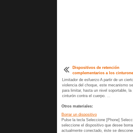
Dispositivos de retención
complementarios a los cinturone
Limitador de esfuerzo A partir de un ciert
violencia del choque, este mecanismo se
para limitar, hasta un nivel soportable, la
cinturón contra el cuerpo. ...
Otros materiales:
Borrar un dispositivo
Pulse la tecla Seleccione [Phone] Selecci
seleccione el dispositivo que desee borra
actualmente conectado, éste se desconec