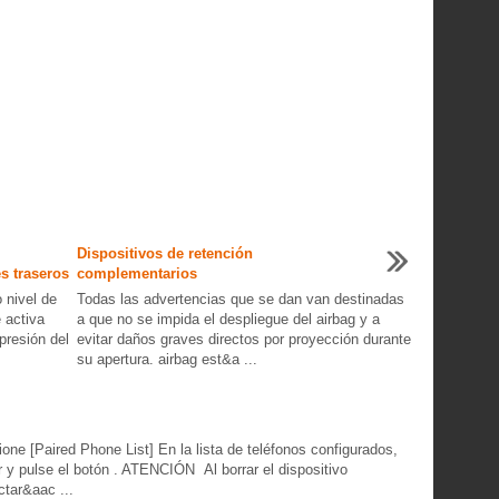
Dispositivos de retención
s traseros
complementarios
o nivel de
Todas las advertencias que se dan van destinadas
 activa
a que no se impida el despliegue del airbag y a
 presión del
evitar daños graves directos por proyección durante
su apertura. airbag est&a ...
one [Paired Phone List] En la lista de teléfonos configurados,
r y pulse el botón . ATENCIÓN Al borrar el dispositivo
tar&aac ...