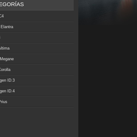
EGORÍAS
C4
 Elantra
3
Altima
 Megane
orolla
gen ID.3
gen ID.4
rius