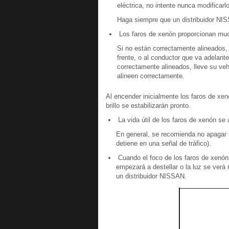
eléctrica, no intente nunca modificarl
Haga siempre que un distribuidor NI
Los faros de xenón proporcionan muc
Si no están correctamente alineados
frente, o al conductor que va adelant
correctamente alineados, lleve su veh
alineen correctamente.
Al encender inicialmente los faros de xenó
brillo se estabilizarán pronto.
La vida útil de los faros de xenón se 
En general, se recomienda no apagar l
detiene en una señal de tráfico).
Cuando el foco de los faros de xenón e
empezará a destellar o la luz se verá 
un distribuidor NISSAN.