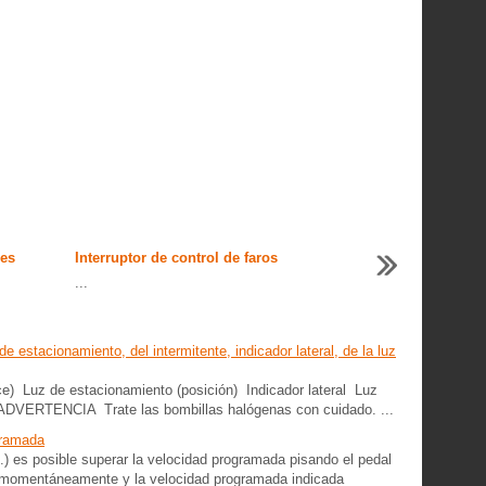
les
Interruptor de control de faros
...
de estacionamiento, del intermitente, indicador lateral, de la luz
uce) Luz de estacionamiento (posición) Indicador lateral Luz
no ADVERTENCIA Trate las bombillas halógenas con cuidado. ...
gramada
.) es posible superar la velocidad programada pisando el pedal
za momentáneamente y la velocidad programada indicada