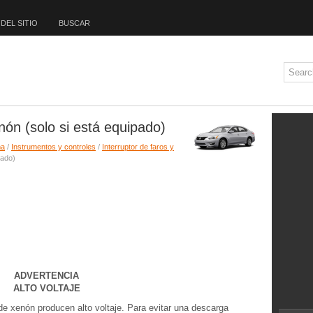
DEL SITIO
BUSCAR
nón (solo si está equipado)
ma
/
Instrumentos y controles
/
Interruptor de faros y
pado)
ADVERTENCIA
ALTO VOLTAJE
e xenón producen alto voltaje. Para evitar una descarga