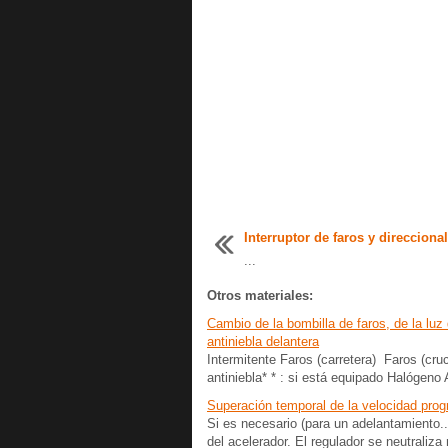
Interruptor de faros y direcciona
...
Otros materiales:
Cambio de la bombilla de faros, de la luz 
antiniebla delantera
Intermitente Faros (carretera) Faros (cr
antiniebla* * : si está equipado Halóge
Superación temporal de la velocidad pro
Si es necesario (para un adelantamiento..
del acelerador. El regulador se neutrali