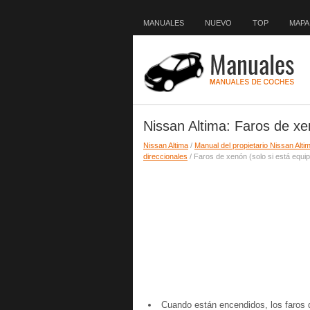
MANUALES
NUEVO
TOP
MAPA 
Nissan Altima: Faros de xe
Nissan Altima
/
Manual del propietario Nissan Alti
direccionales
/ Faros de xenón (solo si está equi
Cuando están encendidos, los faros d