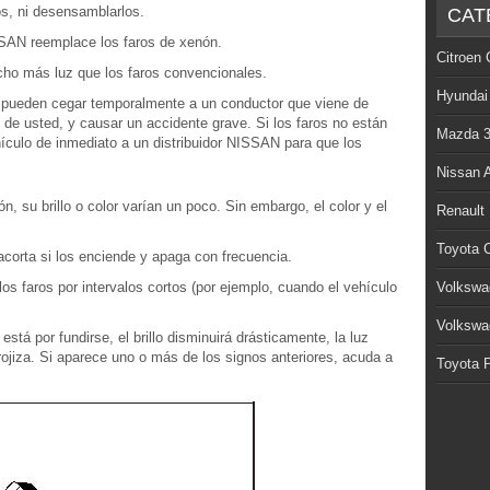
os, ni desensamblarlos.
CAT
SSAN reemplace los faros de xenón.
Citroen 
ho más luz que los faros convencionales.
Hyundai
, pueden cegar temporalmente a un conductor que viene de
e de usted, y causar un accidente grave. Si los faros no están
Mazda 
ículo de inmediato a un distribuidor NISSAN para que los
Nissan 
n, su brillo o color varían un poco. Sin embargo, el color y el
Renault
Toyota C
acorta si los enciende y apaga con frecuencia.
os faros por intervalos cortos (por ejemplo, cuando el vehículo
Volkswa
Volkswa
stá por fundirse, el brillo disminuirá drásticamente, la luz
rojiza. Si aparece uno o más de los signos anteriores, acuda a
Toyota P