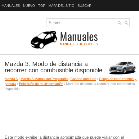
MANUALES
NUEVO
TOP
MAPA DEL SITIO
BUSCAR
Mazda 3: Modo de distancia a
recorrer con combustible disponible
Mazda 3
/
Mazda 3 Manual del Propietario
/
Cuando conduce
/
Grupo de instrumentos y
pantalla
/
Exhibición de multinformación
/ Modo de distancia a recorrer con combustible
disponible
Este modo exhibe la distancia aproximada que puede viajar con el