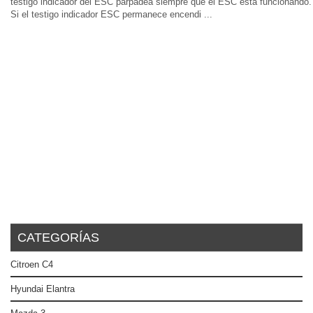
testigo indicador del ESC parpadea siempre que el ESC está funcionando.
Si el testigo indicador ESC permanece encendi ...
CATEGORÍAS
Citroen C4
Hyundai Elantra