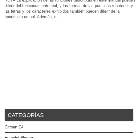
NOTA La explicación de las funciones descriptas en este manual pueden
diferir del funcionamiento real, y las formas de las pantallas y botones y
las letras y los caracteres exhibidos también pueden diferir de la
apariencia actual. Además, d ...
CATEGORÍAS
Citroen C4
Hyundai Elantra