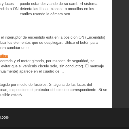
a y luces
puede estar desviando de su carril. El sistema
endido a ON
detecta las líneas blancas o amarillas en los
carriles usando la cámara sen ...
l interruptor de encendido está en la posición ON (Encendido)
mbiar los elementos que se despliegan. Utilice el botón para
ara cambiar un e ...
ática
 cerrada y el motor girando, por razones de seguridad, se
evitar que el vehículo circule solo, sin conductor). El mensaje
ualmente) aparece en el cuadro de ...
tegido por medio de fusibles. Si alguna de las luces del
nan, inspeccione el protector del circuito correspondiente. Si se
usible estar& ...
0.0066