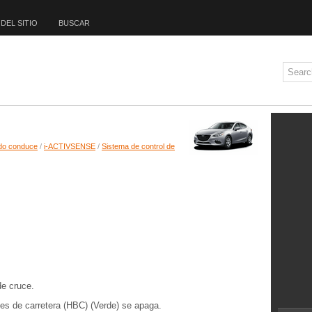
DEL SITIO
BUSCAR
do conduce
/
i-ACTIVSENSE
/
Sistema de control de
de cruce.
ces de carretera (HBC) (Verde) se apaga.