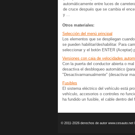
automáticamente entre luces de carreter
de cruce después que se cambia el enc
y ...
Otros materiales:
Selección del menú principal
Los elementos que se despliegan cuando e
se pueden habilitar/deshabilitar. Para ca
seleccionar y el botón ENTER (Aceptar) p
Versiones con caja de velocidades autom
Con la puerta del conductor abierta o mal
desactiva el desbloqueo automático (para 
"Desactivarmanualmente" (desactivar man
Fusibles
El sistema eléctrico del vehículo está pro
vehículo, accesorios o controles no funcio
ha fundido un fusible, el cable dentro del f
© 2011-2026 derechos de autor www.cesauto.net 