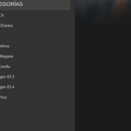
EGORÍAS
C4
 Elantra
3
Altima
 Megane
orolla
gen ID.3
gen ID.4
rius