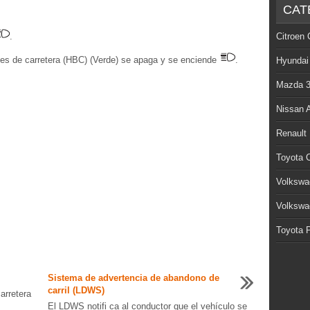
CAT
.
Citroen 
uces de carretera (HBC) (Verde) se apaga y se enciende
.
Hyundai
Mazda 
Nissan 
Renault
Toyota C
Volkswa
Volkswa
Toyota P
Sistema de advertencia de abandono de
carril (LDWS)
arretera
El LDWS notifi ca al conductor que el vehículo se