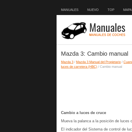
MANUALES
NUEVO
TOP
MAPA 
Mazda 3: Cambio manual
Mazda 3
/
Mazda 3 Manual del Propietario
/
Cuan
luces de carretera (HBC)
/ Cambio manual
Cambio a luces de cruce
Mueva la palanca a la posición de luces 
El indicador del Sistema de control de lu