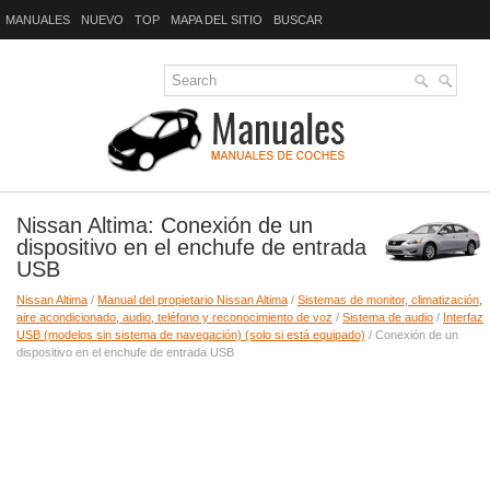
MANUALES
NUEVO
TOP
MAPA DEL SITIO
BUSCAR
Nissan Altima: Conexión de un
dispositivo en el enchufe de entrada
USB
Nissan Altima
/
Manual del propietario Nissan Altima
/
Sistemas de monitor, climatización,
aire acondicionado, audio, teléfono y reconocimiento de voz
/
Sistema de audio
/
Interfaz
USB (modelos sin sistema de navegación) (solo si está equipado)
/ Conexión de un
dispositivo en el enchufe de entrada USB