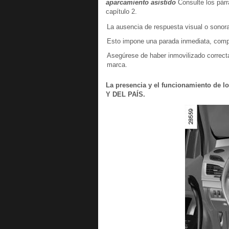
aparcamiento asistido
Consulte los párr
capítulo 2.
La ausencia de respuesta visual o sonora
Esto impone una parada inmediata, compa
Asegúrese de haber inmovilizado correct
marca.
La presencia y el funcionamiento d
Y DEL PAÍS.