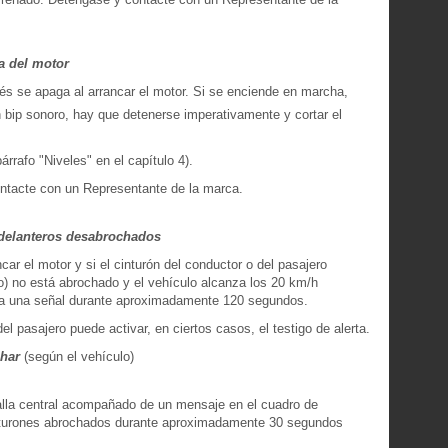
a del motor
és se apaga al arrancar el motor. Si se enciende en marcha,
 bip sonoro, hay que detenerse imperativamente y cortar el
rrafo "Niveles" en el capítulo 4).
contacte con un Representante de la marca.
s delanteros desabrochados
ncar el motor y si el cinturón del conductor o del pasajero
o) no está abrochado y el vehículo alcanza los 20 km/h
a una señal durante aproximadamente 120 segundos.
el pasajero puede activar, en ciertos casos, el testigo de alerta.
char
(según el vehículo)
alla central acompañado de un mensaje en el cuadro de
inturones abrochados durante aproximadamente 30 segundos