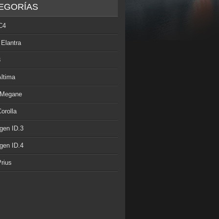
EGORÍAS
C4
 Elantra
3
Altima
 Megane
orolla
gen ID.3
gen ID.4
rius