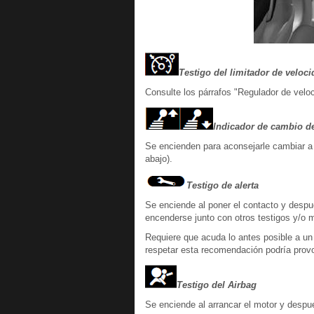
Testigo del limitador de veloc
Consulte los párrafos "Regulador de veloc
Indicador de cambio d
Se encienden para aconsejarle cambiar a u
abajo).
Testigo de alerta
Se enciende al poner el contacto y desp
encenderse junto con otros testigos y/o 
Requiere que acuda lo antes posible a u
respetar esta recomendación podría prov
Testigo del Airbag
Se enciende al arrancar el motor y des