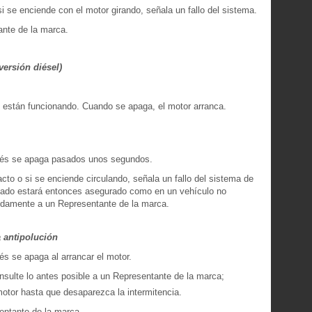
si se enciende con el motor girando, señala un fallo del sistema.
ante de la marca.
versión diésel)
o están funcionando. Cuando se apaga, el motor arranca.
pués se apaga pasados unos segundos.
to o si se enciende circulando, señala un fallo del sistema de
enado estará entonces asegurado como en un vehículo no
idamente a un Representante de la marca.
a antipolución
és se apaga al arrancar el motor.
sulte lo antes posible a un Representante de la marca;
otor hasta que desaparezca la intermitencia.
entante de la marca.