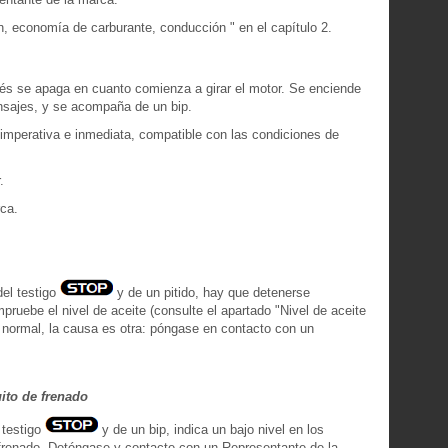
n, economía de carburante, conducción " en el capítulo 2.
és se apaga en cuanto comienza a girar el motor. Se enciende
nsajes, y se acompaña de un bip.
imperativa e inmediata, compatible con las condiciones de
.
ca.
el testigo
y de un pitido, hay que detenerse
pruebe el nivel de aceite (consulte el apartado "Nivel de aceite
es normal, la causa es otra: póngase en contacto con un
uito de frenado
 testigo
y de un bip, indica un bajo nivel en los
e frenado. Deténgase y contacte con un Representante de la