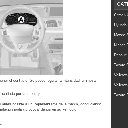
CAT
Citroen 
Hyundai
Mazda 
Nissan 
Renault
Toyota C
Volkswa
oner el contacto. Se puede regular la intensidad luminosa
Volkswa
compañado por un mensaje.
Toyota P
o antes posible a un Representante de la marca, conduciendo
ndación podría provocar daños en su vehículo.
n