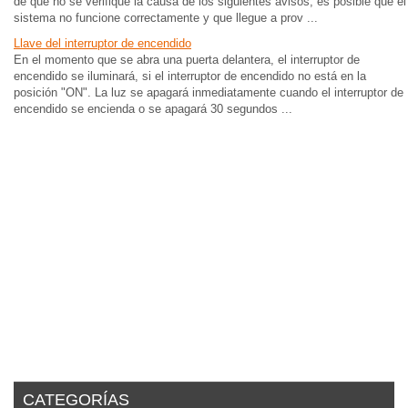
de que no se verifique la causa de los siguientes avisos, es posible que el
sistema no funcione correctamente y que llegue a prov ...
Llave del interruptor de encendido
En el momento que se abra una puerta delantera, el interruptor de
encendido se iluminará, si el interruptor de encendido no está en la
posición "ON". La luz se apagará inmediatamente cuando el interruptor de
encendido se encienda o se apagará 30 segundos ...
CATEGORÍAS