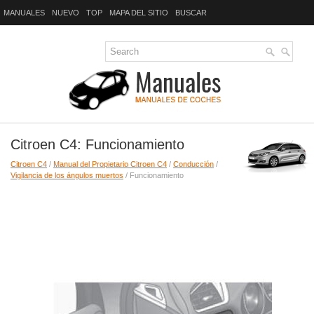
MANUALES
NUEVO
TOP
MAPA DEL SITIO
BUSCAR
Citroen C4: Funcionamiento
Citroen C4
/
Manual del Propietario Citroen C4
/
Conducción
/
Vigilancia de los ángulos muertos
/ Funcionamiento