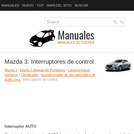
MANUALES
NUEVO
TOP
MAPA DEL SITIO
BUSCAR
Mazda 3: Interruptores de control
Mazda 3
/
Mazda 3 Manual del Propietario
/
Características
interiores
/
Climatizador
/
Acondicionador de aire automático de
doble zona
/ Interruptores de control
Interruptor AUTO