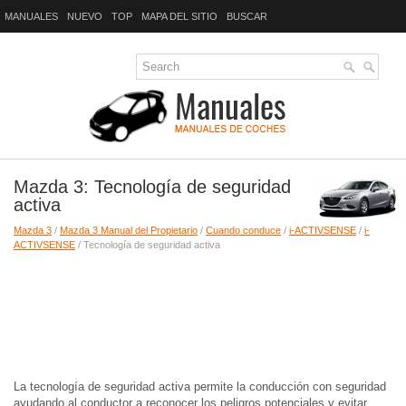
MANUALES
NUEVO
TOP
MAPA DEL SITIO
BUSCAR
Mazda 3: Tecnología de seguridad
activa
Mazda 3
/
Mazda 3 Manual del Propietario
/
Cuando conduce
/
i-ACTIVSENSE
/
i-
ACTIVSENSE
/ Tecnología de seguridad activa
La tecnología de seguridad activa permite la conducción con seguridad
ayudando al conductor a reconocer los peligros potenciales y evitar