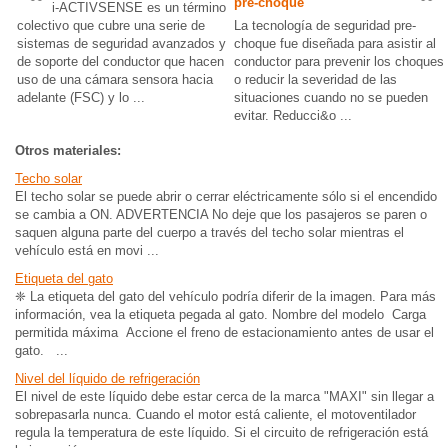
pre-choque
i-ACTIVSENSE es un término
colectivo que cubre una serie de
La tecnología de seguridad pre-
sistemas de seguridad avanzados y
choque fue diseñada para asistir al
de soporte del conductor que hacen
conductor para prevenir los choques
uso de una cámara sensora hacia
o reducir la severidad de las
adelante (FSC) y lo ...
situaciones cuando no se pueden
evitar. Reducci&o ...
Otros materiales:
Techo solar
El techo solar se puede abrir o cerrar eléctricamente sólo si el encendido
se cambia a ON. ADVERTENCIA No deje que los pasajeros se paren o
saquen alguna parte del cuerpo a través del techo solar mientras el
vehículo está en movi ...
Etiqueta del gato
❈ La etiqueta del gato del vehículo podría diferir de la imagen. Para más
información, vea la etiqueta pegada al gato. Nombre del modelo Carga
permitida máxima Accione el freno de estacionamiento antes de usar el
gato. ...
Nivel del líquido de refrigeración
El nivel de este líquido debe estar cerca de la marca "MAXI" sin llegar a
sobrepasarla nunca. Cuando el motor está caliente, el motoventilador
regula la temperatura de este líquido. Si el circuito de refrigeración está