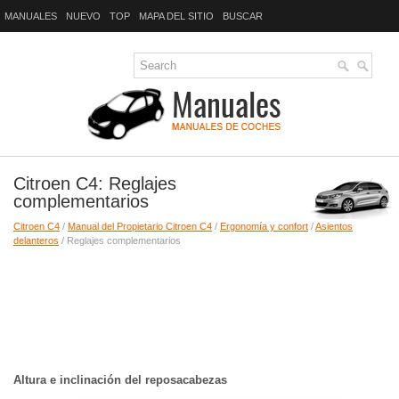
MANUALES
NUEVO
TOP
MAPA DEL SITIO
BUSCAR
Citroen C4: Reglajes
complementarios
Citroen C4
/
Manual del Propietario Citroen C4
/
Ergonomía y confort
/
Asientos
delanteros
/ Reglajes complementarios
Altura e inclinación del reposacabezas