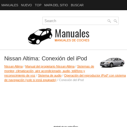
MANUALES
NUEVO
TOP
MAPA DEL SITIO
BUSCAR
Nissan Altima: Conexión del iPod
Nissan Altima
/
Manual del propietario Nissan Altima
/
Sistemas de
monitor, climatización, aire acondicionado, audio, teléfono y
reconocimiento de voz
/
Sistema de audio
/
Operación del reproductor iPod* con sistema
de navegación (solo si está equipado)
/ Conexión del iPod