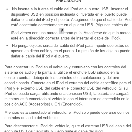
PRECAUCIÓN
No inserte a la fuerza el cable del iPod en el puerto USB. Insertar el
dispositivo USB en posición inclinada o invertida en el puerto puede
dañar el cable del iPod y el puerto. Asegúrese de que el cable del iPod
esté conectado correctamente en el puerto USB. (Algunos cables de
iPod vienen con una marca
como guía. Asegúrese de que la marca
esté en la dirección correcta antes de insertar el cable del iPod).
No ponga objetos cerca del cable del iPod para impedir que estos se
apoyen en dicho cable y en el puerto. La presión de los objetos puede
dañar el cable del iPod y el puerto.
Para conectar un iPod en el vehículo y controlarlo con los controles del
sistema de audio y la pantalla, utilice el enchufe USB situado en la
consola central, debajo de los controles de la calefacción y del aire
acondicionado. Conecte en el iPod el extremo del cable específico para el
iPod y el extremo USB del cable en el conector USB del vehículo. Si su
iPod se puede cargar utilizando una conexión USB, la batería se cargará
mientras está conectado al vehículo con el interruptor de encendido en la
posición ACC (Accesorios) u ON (Encendido).
Mientras está conectado al vehículo, el iPod solo puede operarse con los
controles de audio del vehículo.
Para desconectar el iPod del vehículo, quite el extremo USB del cable del
enchufe USB del vehículo, y luego quite el cable del iPod.