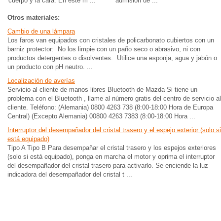
cuerpo y la cara. En este m ...
admisión de ...
Otros materiales:
Cambio de una lámpara
Los faros van equipados con cristales de policarbonato cubiertos con un
barniz protector: No los limpie con un paño seco o abrasivo, ni con
productos detergentes o disolventes. Utilice una esponja, agua y jabón o
un producto con pH neutro. ...
Localización de averías
Servicio al cliente de manos libres Bluetooth de Mazda Si tiene un
problema con el Bluetooth , llame al número gratis del centro de servicio al
cliente. Teléfono: (Alemania) 0800 4263 738 (8:00-18:00 Hora de Europa
Central) (Excepto Alemania) 00800 4263 7383 (8:00-18:00 Hora ...
Interruptor del desempañador del cristal trasero y el espejo exterior (solo si
está equipado)
Tipo A Tipo B Para desempañar el cristal trasero y los espejos exteriores
(solo si está equipado), ponga en marcha el motor y oprima el interruptor
del desempañador del cristal trasero para activarlo. Se enciende la luz
indicadora del desempañador del cristal t ...