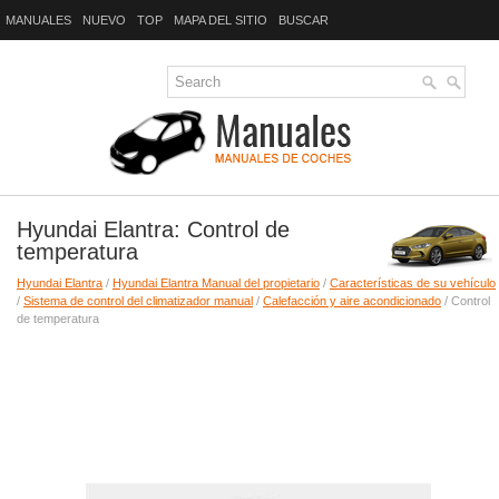
MANUALES
NUEVO
TOP
MAPA DEL SITIO
BUSCAR
Hyundai Elantra: Control de
temperatura
Hyundai Elantra
/
Hyundai Elantra Manual del propietario
/
Características de su vehículo
/
Sistema de control del climatizador manual
/
Calefacción y aire acondicionado
/ Control
de temperatura