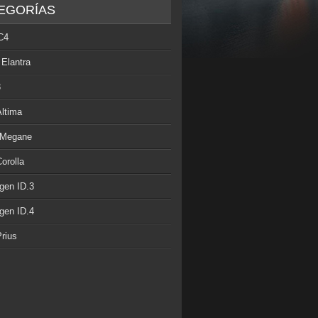
EGORÍAS
C4
 Elantra
3
Altima
 Megane
orolla
gen ID.3
gen ID.4
rius