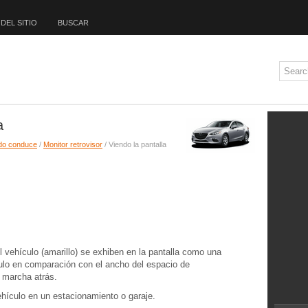
DEL SITIO
BUSCAR
a
do conduce
/
Monitor retrovisor
/ Viendo la pantalla
l vehículo (amarillo) se exhiben en la pantalla como una
ulo en comparación con el ancho del espacio de
r marcha atrás.
ehículo en un estacionamiento o garaje.