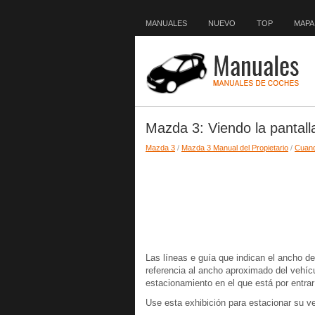
MANUALES
NUEVO
TOP
MAPA 
Mazda 3: Viendo la pantall
Mazda 3
/
Mazda 3 Manual del Propietario
/
Cuan
Las líneas e guía que indican el ancho de
referencia al ancho aproximado del vehíc
estacionamiento en el que está por entra
Use esta exhibición para estacionar su v