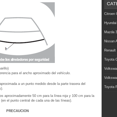
CAT
Citroen 
Hyundai
Mazda 
Nissan 
Renault
Toyota C
rillo)
Volkswa
erencia para el ancho aproximado del vehículo.
Volkswa
 aproximada a un punto medido desde la parte trasera del
Toyota P
s).
ntos aproximadamente 50 cm para la línea roja y 100 cm para la
 (en el punto central de cada una de las líneas).
PRECAUCION