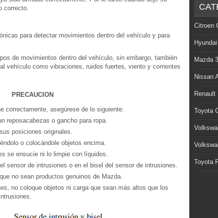
CAT
o correcto.
Citroen 
sónicas para detectar movimientos dentro del vehículo y para
Hyundai
tipos de movimientos dentro del vehículo, sin embargo, también
Mazda 
l vehículo como vibraciones, ruidos fuertes, viento y corrientes
Nissan 
Renault
PRECAUCION
ne correctamente, asegúrese de lo siguiente:
Toyota C
 un reposacabezas o gancho para ropa.
Volkswa
sus posiciones originales.
iéndolo o colocándole objetos encima.
Volkswa
s se ensucie ni lo limpie con líquidos.
Toyota P
l sensor de intrusiones o en el bisel del sensor de intrusiones.
s que no sean productos genuinos de Mazda.
ones, no coloque objetos ni carga que sean más altos que los
ntrusiones.