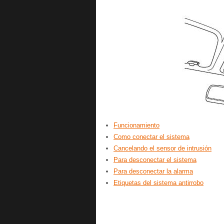
Funcionamiento
Como conectar el sistema
Cancelando el sensor de intrusión
Para desconectar el sistema
Para desconectar la alarma
Etiquetas del sistema antirrobo