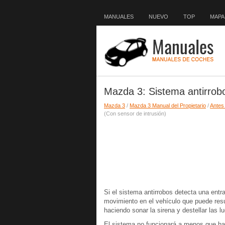
MANUALES
NUEVO
TOP
MAPA 
Mazda 3: Sistema antirrobo
Mazda 3
/
Mazda 3 Manual del Propietario
/
Antes
(Con sensor de intrusión)
Si el sistema antirrobos detecta una entr
movimiento en el vehículo que puede resul
haciendo sonar la sirena y destellar las l
El sistema no funcionará a menos que ha