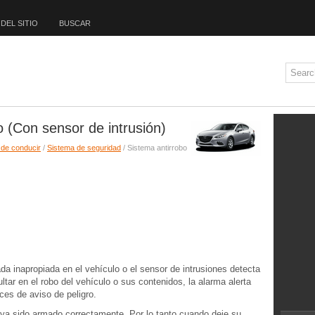
DEL SITIO
BUSCAR
 (Con sensor de intrusión)
 de conducir
/
Sistema de seguridad
/ Sistema antirrobo
ada inapropiada en el vehículo o el sensor de intrusiones detecta
tar en el robo del vehículo o sus contenidos, la alarma alerta
uces de aviso de peligro.
ya sido armado correctamente. Por lo tanto cuando deje su