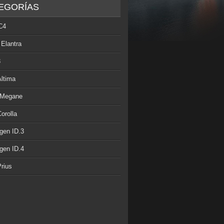
EGORÍAS
C4
 Elantra
3
Altima
 Megane
orolla
gen ID.3
gen ID.4
rius