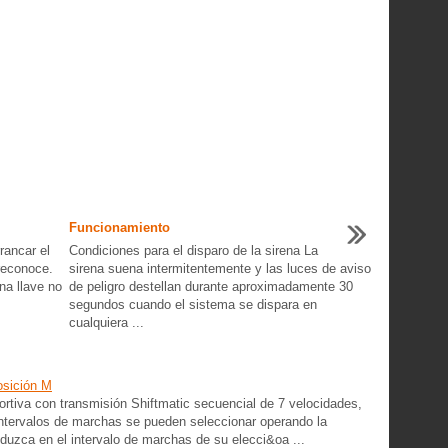
Funcionamiento
rancar el
Condiciones para el disparo de la sirena La
reconoce.
sirena suena intermitentemente y las luces de aviso
na llave no
de peligro destellan durante aproximadamente 30
segundos cuando el sistema se dispara en
cualquiera ...
osición M
rtiva con transmisión Shiftmatic secuencial de 7 velocidades,
ntervalos de marchas se pueden seleccionar operando la
uzca en el intervalo de marchas de su elecci&oa ...