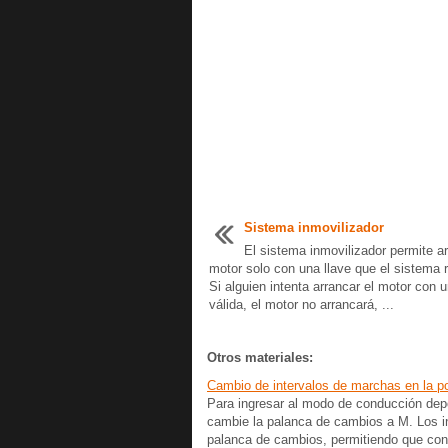
Sistema inmovilizador
El sistema inmovilizador permite ar
motor solo con una llave que el sistema 
Si alguien intenta arrancar el motor con u
válida, el motor no arrancará, ...
Otros materiales:
Cambio de intervalos de marchas en la p
Para ingresar al modo de conducción depo
cambie la palanca de cambios a M. Los i
palanca de cambios, permitiendo que cond