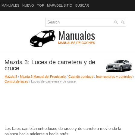
MANUALES
NUEVO
TOP
MAPA DEL SITIO
BUSCAR
Mazda 3: Luces de carretera y de
cruce
Mazda 3
/
Mazda 3 Manual del Propietario
/
Cuando conduce
/
Interruptores y controles
/
Control de luces
/ Luces de carretera y de cruce
Los faros cambian entre luces de cruce y de carretera moviendo la
palanca hacia adelante o hacia atrás.