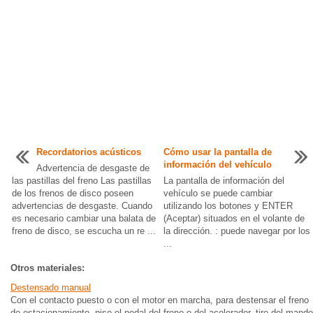
Recordatorios acústicos
Cómo usar la pantalla de
información del vehículo
Advertencia de desgaste de
las pastillas del freno Las pastillas
La pantalla de información del
de los frenos de disco poseen
vehículo se puede cambiar
advertencias de desgaste. Cuando
utilizando los botones y ENTER
es necesario cambiar una balata de
(Aceptar) situados en el volante de
freno de disco, se escucha un re ...
la dirección. : puede navegar por los
...
Otros materiales:
Destensado manual
Con el contacto puesto o con el motor en marcha, para destensar el freno
de estacionamiento, pise el pedal del freno o del acelerador, tire del mando