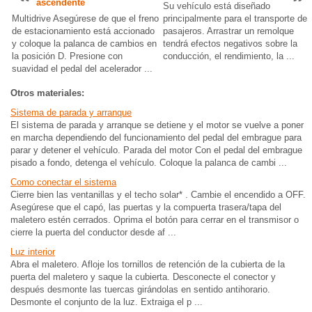
ascendente
Su vehículo está diseñado
Multidrive Asegúrese de que el freno
principalmente para el transporte de
de estacionamiento está accionado
pasajeros. Arrastrar un remolque
y coloque la palanca de cambios en
tendrá efectos negativos sobre la
la posición D. Presione con
conducción, el rendimiento, la ...
suavidad el pedal del acelerador ...
Otros materiales:
Sistema de parada y arranque
El sistema de parada y arranque se detiene y el motor se vuelve a poner
en marcha dependiendo del funcionamiento del pedal del embrague para
parar y detener el vehículo. Parada del motor Con el pedal del embrague
pisado a fondo, detenga el vehículo. Coloque la palanca de cambi ...
Como conectar el sistema
Cierre bien las ventanillas y el techo solar* . Cambie el encendido a OFF.
Asegúrese que el capó, las puertas y la compuerta trasera/tapa del
maletero estén cerrados. Oprima el botón para cerrar en el transmisor o
cierre la puerta del conductor desde af ...
Luz interior
Abra el maletero. Afloje los tornillos de retención de la cubierta de la
puerta del maletero y saque la cubierta. Desconecte el conector y
después desmonte las tuercas girándolas en sentido antihorario.
Desmonte el conjunto de la luz. Extraiga el p ...