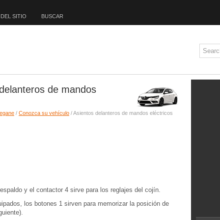
DEL SITIO
BUSCAR
 delanteros de mandos
Megane
/
Conozca su vehículo
/ Asientos delanteros de mandos eléctricos
respaldo y el contactor 4 sirve para los reglajes del cojín.
ipados, los botones 1 sirven para memorizar la posición de
guiente).