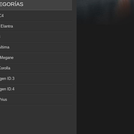
EGORÍAS
C4
 Elantra
3
Altima
 Megane
orolla
gen ID.3
gen ID.4
rius