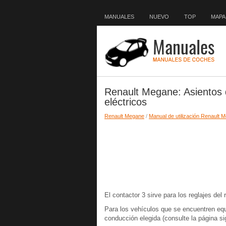
MANUALES
NUEVO
TOP
MAPA 
Renault Megane: Asientos
eléctricos
Renault Megane
/
Manual de utilización Renault 
El contactor 3 sirve para los reglajes del 
Para los vehículos que se encuentren equ
conducción elegida (consulte la página si