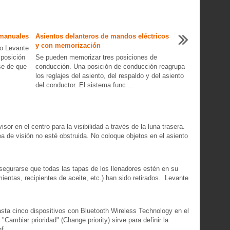
 manuales
Asientos delanteros de mandos eléctricos
y con memorización
to Levante
 posición
Se pueden memorizar tres posiciones de
se de que
conducción. Una posición de conducción reagrupa
los reglajes del asiento, del respaldo y del asiento
del conductor. El sistema func ...
isor en el centro para la visibilidad a través de la luna trasera.
e visión no esté obstruida. No coloque objetos en el asiento
asegurarse que todas las tapas de los llenadores estén en su
mientas, recipientes de aceite, etc.) han sido retirados. Levante
sta cinco dispositivos con Bluetooth Wireless Technology en el
"Cambiar prioridad" (Change priority) sirve para definir la
f ...