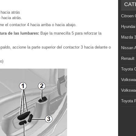
CAT
 hacia atrás
Citroen 
 hacia atrás.
ne el contactor 4 hacia arriba o hacia abajo.
Hyundai
tura de las lumbares:
Baje la manecilla 5 para reforzar la
Mazda 
spaldo, accione la parte superior del contactor 3 hacia delante o
Nissan 
Renault
o)
Toyota C
Volkswa
Volkswa
Toyota P