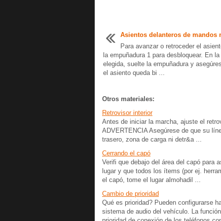
Asientos delanteros de mandos
Para avanzar o retroceder el asien
la empuñadura 1 para desbloquear. En la
elegida, suelte la empuñadura y asegúre
el asiento queda bi ...
Otros materiales:
Retrovisor interior
Antes de iniciar la marcha, ajuste el retrov
ADVERTENCIA Asegúrese de que su línea d
trasero, zona de carga ni detr&a ...
Cerrando el capó
Verifi que debajo del área del capó para 
lugar y que todos los ítems (por ej. herra
el capó, tome el lugar almohadil ...
Cambio de prioridad
Qué es prioridad? Pueden configurarse ha
sistema de audio del vehículo. La función 
prioridad de conexión de los teléfonos con