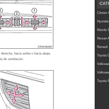
CAT
Citroen 
Hyundai
Mazda 
Nissan 
Renault
 o derecha, hacia arriba o hacia abajo.
Toyota C
lla de ventilación.
Volkswa
Volkswa
Toyota P