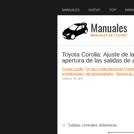
MANUALES
NUEVO
TOP
MAPA 
Toyota Corolla: Ajuste de la 
apertura de las salidas de 
Toyota Corolla
/
Toyota Corolla Manual del Propiet
acondicionado y del desempañador
/
Sistema de 
salidas de aire
Salidas centrales delanteras