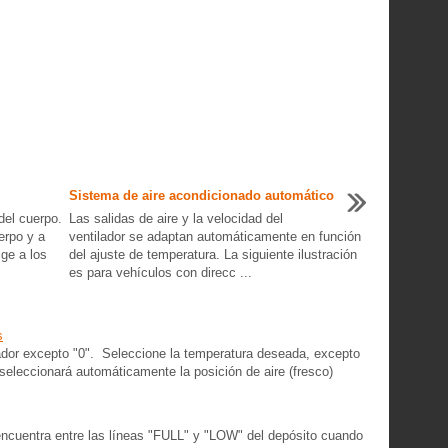
Sistema de aire acondicionado automático
 del cuerpo.
Las salidas de aire y la velocidad del
uerpo y a
ventilador se adaptan automáticamente en función
ige a los
del ajuste de temperatura. La siguiente ilustración
es para vehículos con direcc ...
s
lador excepto "0". Seleccione la temperatura deseada, excepto
eleccionará automáticamente la posición de aire (fresco)
e encuentra entre las líneas "FULL" y "LOW" del depósito cuando