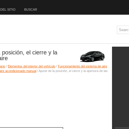
DEL SITIO
BUSCAR
posición, el cierre y la
aire
ario
/
Elementos del interior del vehículo
/
Funcionamiento del sistema de aire
aire acondicionado manual
/ Ajuste de la posición, el cierre y la apertura de las