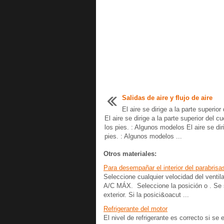
Salidas de aire y flujo de aire
El aire se dirige a la parte superior
El aire se dirige a la parte superior del c
los pies. : Algunos modelos El aire se dir
pies. : Algunos modelos ...
Otros materiales:
Para desempañar el interior del parabrisa
Seleccione cualquier velocidad del venti
A/C MÁX. Seleccione la posición o . Se s
exterior. Si la posici&oacut ...
Refrigerante del motor
El nivel de refrigerante es correcto si s