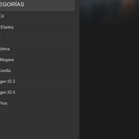
EGORÍAS
C4
 Elantra
3
Altima
 Megane
orolla
gen ID.3
gen ID.4
rius