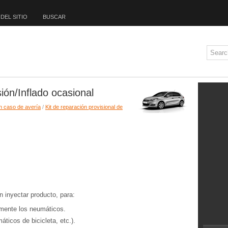
DEL SITIO
BUSCAR
ión/Inflado ocasional
n caso de avería
/
Kit de reparación provisional de
n inyectar producto, para:
almente los neumáticos.
áticos de bicicleta, etc.).