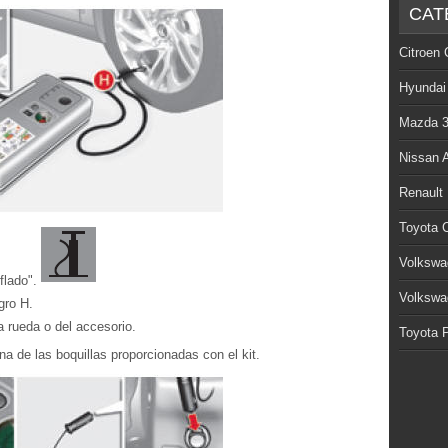
CAT
Citroen 
Hyundai
Mazda 
Nissan 
Renault
Toyota C
Volkswa
nflado".
Volkswa
gro H.
a rueda o del accesorio.
Toyota P
a de las boquillas proporcionadas con el kit.