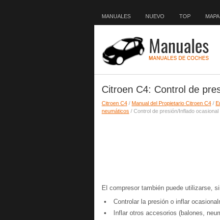
MANUALES
NUEVO
TOP
MAPA 
Citroen C4: Control de pres
Citroen C4
/
Manual del Propietario Citroen C4
/
E
neumáticos
/ Control de presión/Inflado ocasional
El compresor también puede utilizarse, si
Controlar la presión o inflar ocasion
Inflar otros accesorios (balones, neum