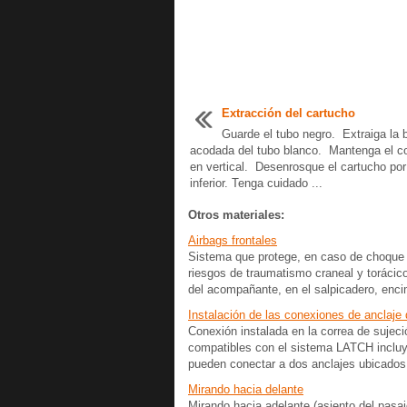
Extracción del cartucho
Guarde el tubo negro. Extraiga la 
acodada del tubo blanco. Mantenga el c
en vertical. Desenrosque el cartucho por 
inferior. Tenga cuidado ...
Otros materiales:
Airbags frontales
Sistema que protege, en caso de choque fr
riesgos de traumatismo craneal y torácico.
del acompañante, en el salpicadero, encim
Instalación de las conexiones de anclaje
Conexión instalada en la correa de sujec
compatibles con el sistema LATCH incluye
pueden conectar a dos anclajes ubicados 
Mirando hacia delante
Mirando hacia adelante (asiento del pasaj