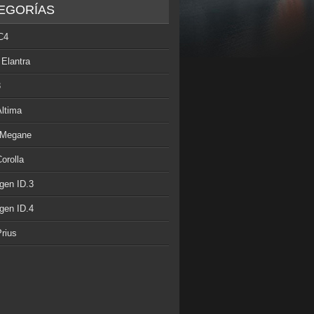
EGORÍAS
C4
 Elantra
3
Altima
 Megane
orolla
gen ID.3
gen ID.4
rius