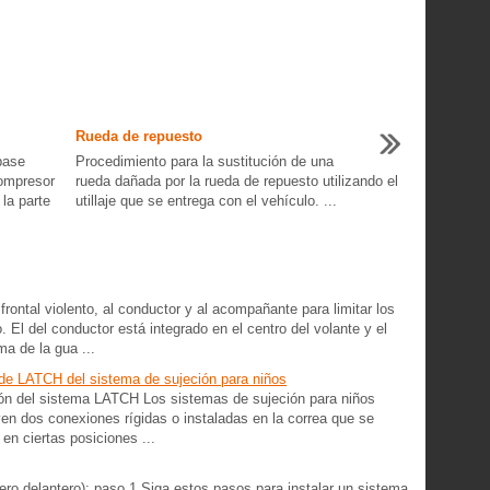
Rueda de repuesto
base
Procedimiento para la sustitución de una
ompresor
rueda dañada por la rueda de repuesto utilizando el
la parte
utillaje que se entrega con el vehículo. ...
ontal violento, al conductor y al acompañante para limitar los
 El del conductor está integrado en el centro del volante y el
a de la gua ...
 de LATCH del sistema de sujeción para niños
ión del sistema LATCH Los sistemas de sujeción para niños
n dos conexiones rígidas o instaladas en la correa que se
en ciertas posiciones ...
ero delantero): paso 1 Siga estos pasos para instalar un sistema