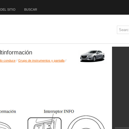
DEL SITIO
BUSCAR
ltinformación
do conduce
/
Grupo de instrumentos y pantalla
/