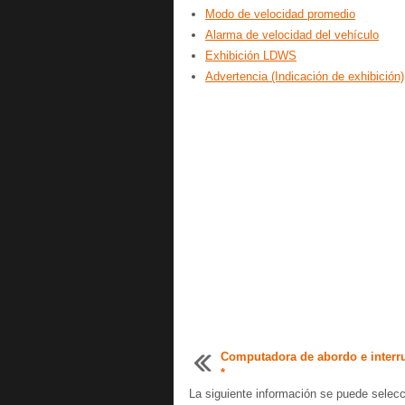
Modo de velocidad promedio
Alarma de velocidad del vehículo
Exhibición LDWS
Advertencia (Indicación de exhibición)
Computadora de abordo e interr
*
La siguiente información se puede selecc