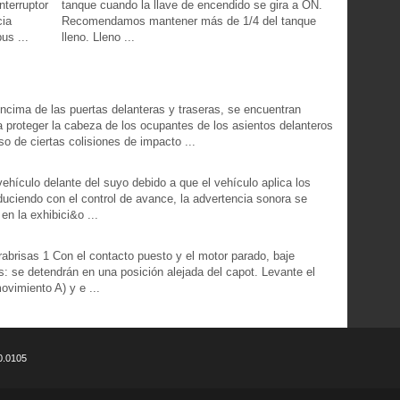
nterruptor
tanque cuando la llave de encendido se gira a ON.
cia
Recomendamos mantener más de 1/4 del tanque
us ...
lleno. Lleno ...
ncima de las puertas delanteras y traseras, se encuentran
a proteger la cabeza de los ocupantes de los asientos delanteros
so de ciertas colisiones de impacto ...
ehículo delante del suyo debido a que el vehículo aplica los
uciendo con el control de avance, la advertencia sonora se
en la exhibici&o ...
arabrisas 1 Con el contacto puesto y el motor parado, baje
s: se detendrán en una posición alejada del capot. Levante el
movimiento A) y e ...
0.0105