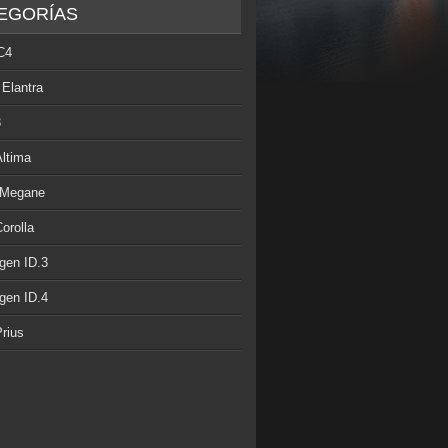
EGORÍAS
C4
 Elantra
3
Altima
 Megane
orolla
gen ID.3
gen ID.4
rius