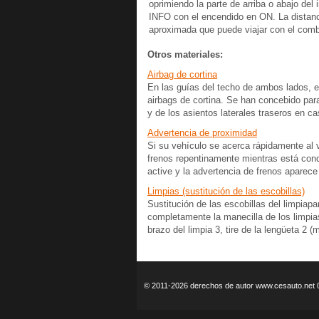
oprimiendo la parte de arriba o abajo del i
INFO con el encendido en ON. La distan
aproximada que puede viajar con el comb
Otros materiales:
Airbag de cortina
En las guías del techo de ambos lados, e
airbags de cortina. Se han concebido par
y de los asientos laterales traseros en ca
Advertencia de proximidad
Si su vehículo se acerca rápidamente al v
frenos repentinamente mientras está cond
active y la advertencia de frenos aparece 
Limpias (sustitución de las escobillas)
Sustitución de las escobillas del limpiap
completamente la manecilla de los limpia
brazo del limpia 3, tire de la lengüeta 2 (
© 2011-2026 derechos de autor www.cesauto.net 