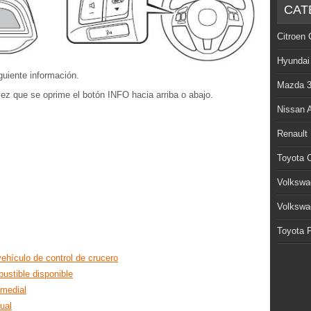
CAT
Citroen 
Hyundai
guiente información.
Mazda 
vez que se oprime el botón INFO hacia arriba o abajo.
Nissan 
Renault
Toyota C
Volkswa
Volkswa
Toyota P
vehículo de control de crucero
ustible disponible
medial
ual