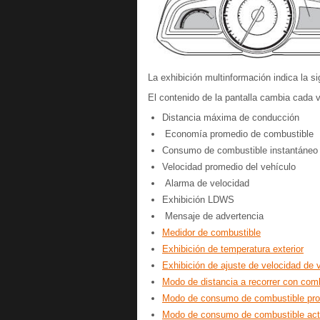
La exhibición multinformación indica la si
El contenido de la pantalla cambia cada 
Distancia máxima de conducción
Economía promedio de combustible
Consumo de combustible instantáneo
Velocidad promedio del vehículo
Alarma de velocidad
Exhibición LDWS
Mensaje de advertencia
Medidor de combustible
Exhibición de temperatura exterior
Exhibición de ajuste de velocidad de 
Modo de distancia a recorrer con comb
Modo de consumo de combustible pro
Modo de consumo de combustible act