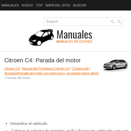
MANUALES
NUEVO
TOP
MAPA DEL SITIO
BUSCAR
Citroen C4: Parada del motor
Citroen C4
/
Manual del Propietario Citroen C4
/
Conducción
/
Arranque/Parada del motor con el Acceso y arranque manos libres
/ Parada del motor
Inmovilice el vehículo.
Coloque el selector de marchas en P o N para los vehículos con caja