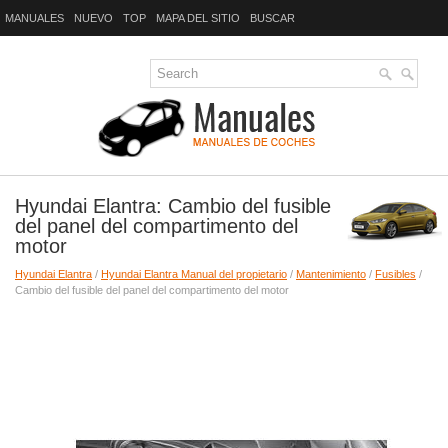
MANUALES
NUEVO
TOP
MAPA DEL SITIO
BUSCAR
Hyundai Elantra: Cambio del fusible
del panel del compartimento del
motor
Hyundai Elantra
/
Hyundai Elantra Manual del propietario
/
Mantenimiento
/
Fusibles
/
Cambio del fusible del panel del compartimento del motor