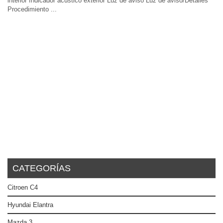
interior Indicador acústico exterior Luz de aviso Luz de aviso/Detalles
Procedimiento ...
CATEGORÍAS
Citroen C4
Hyundai Elantra
Mazda 3