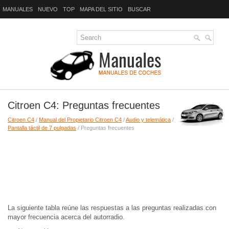
MANUALES
NUEVO
TOP
MAPA DEL SITIO
BUSCAR
Citroen C4: Preguntas frecuentes
Citroen C4
/
Manual del Propietario Citroen C4
/
Audio y telemática
/
Pantalla táctil de 7 pulgadas
/ Preguntas frecuentes
La siguiente tabla reúne las respuestas a las preguntas realizadas con
mayor frecuencia acerca del autorradio.