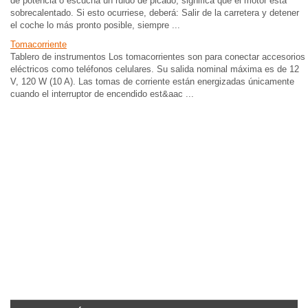
de potencia o escucha un ruido de picado, significa que el motor está
sobrecalentado. Si esto ocurriese, deberá: Salir de la carretera y detener
el coche lo más pronto posible, siempre ...
Tomacorriente
Tablero de instrumentos Los tomacorrientes son para conectar accesorios
eléctricos como teléfonos celulares. Su salida nominal máxima es de 12
V, 120 W (10 A). Las tomas de corriente están energizadas únicamente
cuando el interruptor de encendido est&aac ...