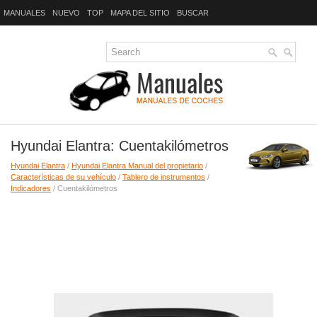
MANUALES
NUEVO
TOP
MAPA DEL SITIO
BUSCAR
Hyundai Elantra: Cuentakilómetros
Hyundai Elantra
/
Hyundai Elantra Manual del propietario
/
Características de su vehículo
/
Tablero de instrumentos
/
Indicadores
/ Cuentakilómetros