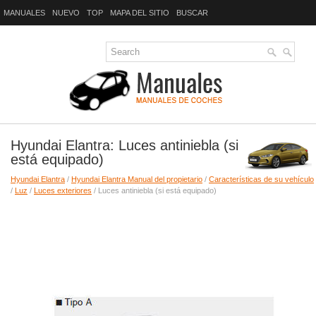
MANUALES
NUEVO
TOP
MAPA DEL SITIO
BUSCAR
Hyundai Elantra: Luces antiniebla (si
está equipado)
Hyundai Elantra
/
Hyundai Elantra Manual del propietario
/
Características de su vehículo
/
Luz
/
Luces exteriores
/ Luces antiniebla (si está equipado)