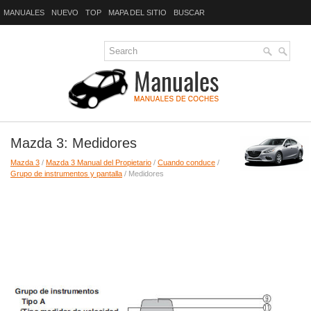
MANUALES
NUEVO
TOP
MAPA DEL SITIO
BUSCAR
Mazda 3: Medidores
Mazda 3
/
Mazda 3 Manual del Propietario
/
Cuando conduce
/
Grupo de instrumentos y pantalla
/ Medidores