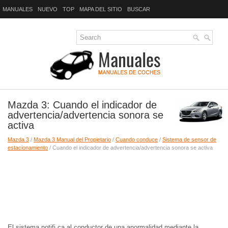
MANUALES
NUEVO
TOP
MAPA DEL SITIO
BUSCAR
Mazda 3: Cuando el indicador de
advertencia/advertencia sonora se
activa
Mazda 3
/
Mazda 3 Manual del Propietario
/
Cuando conduce
/
Sistema de sensor de
estacionamiento
/ Cuando el indicador de advertencia/advertencia sonora se activa
El sistema notifi ca al conductor de una anormalidad mediante la