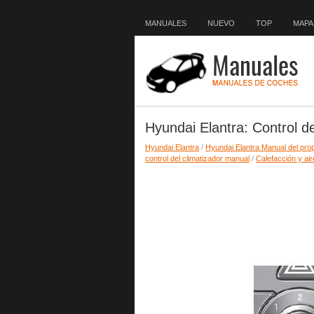
MANUALES
NUEVO
TOP
MAPA 
Hyundai Elantra: Control de
Hyundai Elantra
/
Hyundai Elantra Manual del prop
control del climatizador manual
/
Calefacción y ai