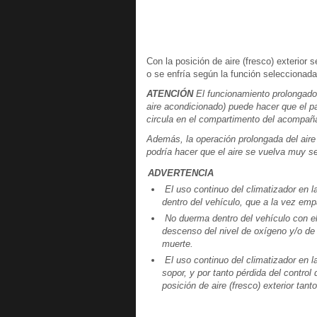
Con la posición de aire (fresco) exterior s
o se enfría según la función seleccionada
ATENCIÓN
El funcionamiento prolongado d
aire acondicionado) puede hacer que el p
circula en el compartimento del acompaña
Además, la operación prolongada del aire 
podría hacer que el aire se vuelva muy 
ADVERTENCIA
El uso continuo del climatizador en l
dentro del vehículo, que a la vez empañ
No duerma dentro del vehículo con el
descenso del nivel de oxígeno y/o de 
muerte.
El uso continuo del climatizador en l
sopor, y por tanto pérdida del control 
posición de aire (fresco) exterior ta