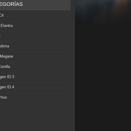
EGORÍAS
C4
 Elantra
3
Altima
 Megane
orolla
gen ID.3
gen ID.4
rius