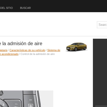
DEL SITIO
BUSCAR
 la admisión de aire
ietario
/
Características de su vehículo
/
Sistema de
re acondicionado
/ Control de la admisión de aire