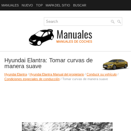
MANUALES
NUEVO
TOP
MAPA DEL SITIO
BUSCAR
Hyundai Elantra: Tomar curvas de
manera suave
Hyundai Elantra
/
Hyundai Elantra Manual del propietario
/
Conducir su vehículo
/
Condiciones especiales de conducción
/ Tomar curvas de manera suave