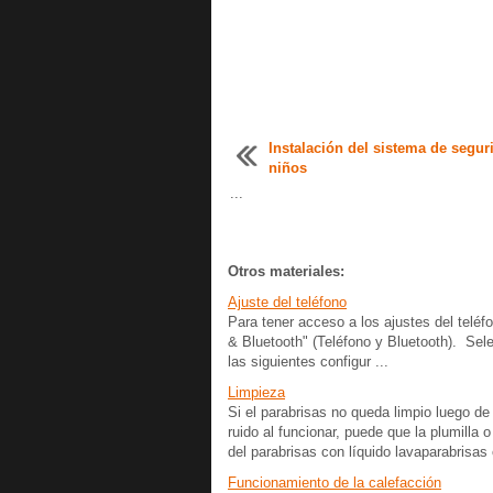
Instalación del sistema de segur
niños
...
Otros materiales:
Ajuste del teléfono
Para tener acceso a los ajustes del telé
& Bluetooth" (Teléfono y Bluetooth). Sele
las siguientes configur ...
Limpieza
Si el parabrisas no queda limpio luego de 
ruido al funcionar, puede que la plumilla o
del parabrisas con líquido lavaparabrisas
Funcionamiento de la calefacción