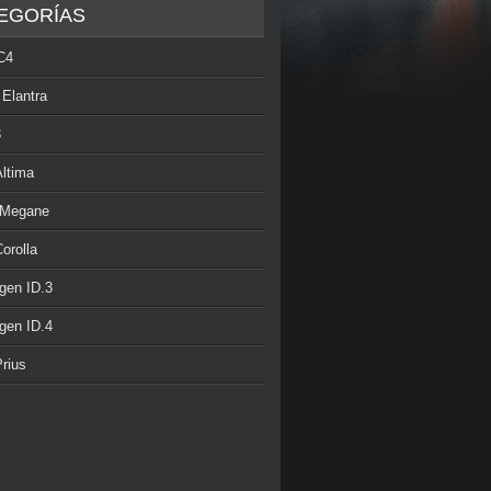
EGORÍAS
C4
 Elantra
3
Altima
 Megane
orolla
gen ID.3
gen ID.4
rius