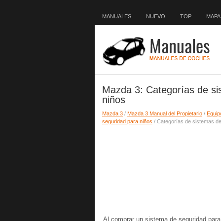
MANUALES
NUEVO
TOP
MAPA 
Mazda 3: Categorías de si
niños
Mazda 3
/
Mazda 3 Manual del Propietario
/
Equip
seguridad para niños
/ Categorías de sistemas de
Al comprar un sistema de seguridad para