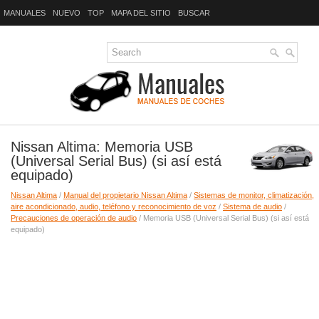
MANUALES
NUEVO
TOP
MAPA DEL SITIO
BUSCAR
Nissan Altima: Memoria USB
(Universal Serial Bus) (si así está
equipado)
Nissan Altima
/
Manual del propietario Nissan Altima
/
Sistemas de monitor, climatización,
aire acondicionado, audio, teléfono y reconocimiento de voz
/
Sistema de audio
/
Precauciones de operación de audio
/ Memoria USB (Universal Serial Bus) (si así está
equipado)