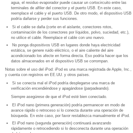
agua, el residuo evaporador puede causar un cortocircuito entre las
terminales de alfiler del conector y el puerto USB. En este caso,
reemplace el cable y el puerto USB. De otro modo, el dispositivo USB
podría dañarse y perder sus funciones.
Si el cable se daña (corte en el aislante, conectores rotos,
contaminación de los conectores por líquidos, polvo, suciedad, etc.),
no utilice el cable. Reemplace el cable con uno nuevo.
No ponga dispositivos USB en lugares donde haya electricidad
estática, se genere ruido eléctrico, o el aire caliente del aire
acondicionado los afecte en forma directa. Eso podría hacer que los
datos almacenados en el dispositivo USB se corrompan.
Notas sobre el uso del iPod: iPod es una marca registrada de Apple, Inc.,
y cuenta con registros en EE.UU. y otros países.
Si se conecta mal el iPod podría desplegarse una marca de
verificación encendiéndose y apagándose (parpadeando).
Siempre asegúrese de que el iPod esté bien conectado.
El iPod nano (primera generación) podría permanecer en modo de
avance rápido o retroceso si lo conecta durante una operación de
búsqueda. En este caso, por favor restablezca manualmente el iPod.
El iPod nano (segunda generación) continuará avanzando
rápidamente o retrocediendo si lo desconecta durante una operación