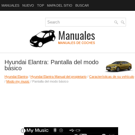
MANUALES
NUEVO
TOP
MAPA DEL SITIO
BUSCAR
Hyundai Elantra: Pantalla del modo
básico
Hyundai Elantra
/
Hyundai Elantra Manual del propietario
/
Características de su vehículo
/
Modo my music
/ Pantalla del modo básico