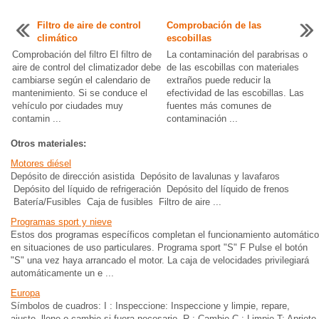
Filtro de aire de control
Comprobación de las
climático
escobillas
Comprobación del filtro El filtro de
La contaminación del parabrisas o
aire de control del climatizador debe
de las escobillas con materiales
cambiarse según el calendario de
extraños puede reducir la
mantenimiento. Si se conduce el
efectividad de las escobillas. Las
vehículo por ciudades muy
fuentes más comunes de
contamin ...
contaminación ...
Otros materiales:
Motores diésel
Depósito de dirección asistida Depósito de lavalunas y lavafaros
Depósito del líquido de refrigeración Depósito del líquido de frenos
Batería/Fusibles Caja de fusibles Filtro de aire ...
Programas sport y nieve
Estos dos programas específicos completan el funcionamiento automático
en situaciones de uso particulares. Programa sport "S" F Pulse el botón
"S" una vez haya arrancado el motor. La caja de velocidades privilegiará
automáticamente un e ...
Europa
Símbolos de cuadros: I : Inspeccione: Inspeccione y limpie, repare,
ajuste, llene o cambie si fuera necesario. R : Cambie C : Limpie T: Apriete