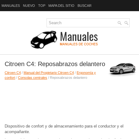
MANUALES
NUEVO
TOP
MAPA DEL SITIO
BUSCAR
Citroen C4: Reposabrazos delantero
Citroen C4
/
Manual del Propietario Citroen C4
/
Ergonomía y
confort
/
Consolas centrales
/ Reposabrazos delantero
Dispositivo de confort y de almacenamiento para el conductor y el
acompañante.