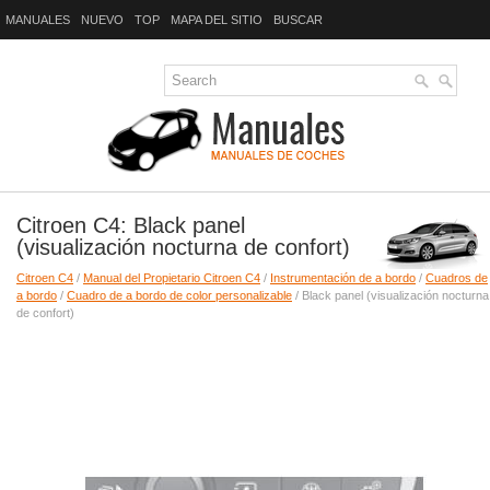
MANUALES
NUEVO
TOP
MAPA DEL SITIO
BUSCAR
Citroen C4: Black panel
(visualización nocturna de confort)
Citroen C4
/
Manual del Propietario Citroen C4
/
Instrumentación de a bordo
/
Cuadros de
a bordo
/
Cuadro de a bordo de color personalizable
/ Black panel (visualización nocturna
de confort)