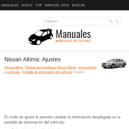
MANUALES
NUEVO
TOP
MAPA DEL SITIO
BUSCAR
Nissan Altima: Ajustes
Nissan Altima
/
Manual del propietario Nissan Altima
/
Instrumentos
y controles
/
Pantalla de información del vehículo
/ Ajustes
El modo de ajuste le permite cambiar la información desplegada en la
pantalla de información del vehículo: