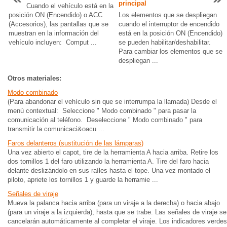
principal
Cuando el vehículo está en la
posición ON (Encendido) o ACC
Los elementos que se despliegan
(Accesorios), las pantallas que se
cuando el interruptor de encendido
muestran en la información del
está en la posición ON (Encendido)
vehículo incluyen: Comput ...
se pueden habilitar/deshabilitar.
Para cambiar los elementos que se
despliegan ...
Otros materiales:
Modo combinado
(Para abandonar el vehículo sin que se interrumpa la llamada) Desde el
menú contextual: Seleccione " Modo combinado " para pasar la
comunicación al teléfono. Deseleccione " Modo combinado " para
transmitir la comunicaci&oacu ...
Faros delanteros (sustitución de las lámparas)
Una vez abierto el capot, tire de la herramienta A hacia arriba. Retire los
dos tornillos 1 del faro utilizando la herramienta A. Tire del faro hacia
delante deslizándolo en sus raíles hasta el tope. Una vez montado el
piloto, apriete los tornillos 1 y guarde la herramie ...
Señales de viraje
Mueva la palanca hacia arriba (para un viraje a la derecha) o hacia abajo
(para un viraje a la izquierda), hasta que se trabe. Las señales de viraje se
cancelarán automáticamente al completar el viraje. Los indicadores verdes